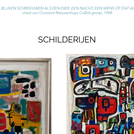
 BLIJVEN SCHREEUWEN ALS EEN DIER, EEN NACHT, EEN MENS OF DAT A
citaat van Constant Nieuwenhuys CoBrA groep, 1948
SCHILDERIJEN