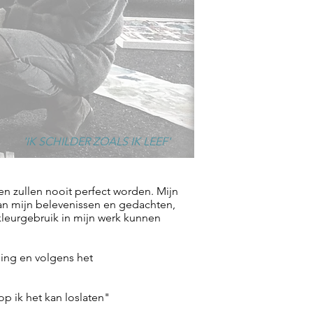
'IK SCHILDER ZOALS IK LEEF'
 en zullen nooit perfect worden. Mijn
an mijn belevenissen en gedachten,
kleurgebruik in mijn werk kunnen
ging en volgens het
p ik het kan loslaten
"