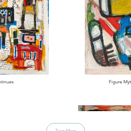
ntinues
Figure My
Toon Meer