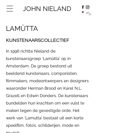
JOHN NIELAND
LAMÜTTA
KUNSTENAARSCOLLECTIEF
In 1996 richtte Nieland de
kunstenaarsgroep ‘Lamütta’ op in
Amsterdam. De groep bestond uit
beeldend kunstenaars, componisten,
filmmakers, modeontwerpers en designers
waaronder Herman Brood en Karel N.L.
Grazell en Edwin Donders. De kunstenaars
bundelden hun krachten om een vuist te
maken tegen de gevestigde orde. Het
werk van ‘Lamutta’ bestaat uit een korte
speelfilm, foto’s, schilderijen, mode en
muziek.